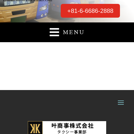
E-mail info@kanokanko.com
+81-6-6686-2888

MENU